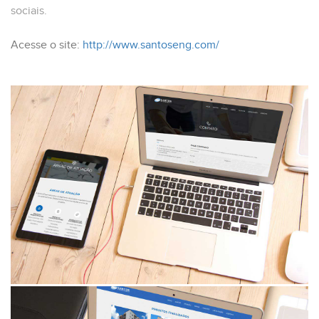
sociais.
Acesse o site:
http://www.santoseng.com/