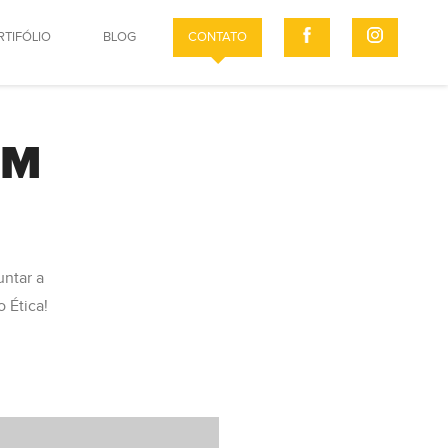
RTIFÓLIO
BLOG
CONTATO
OM
untar a
 Ética!