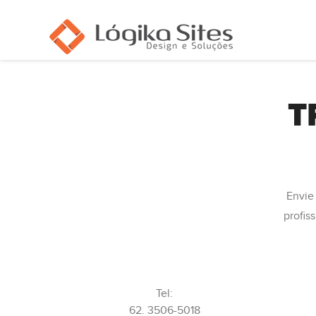
T
Envie 
profis
Tel:
62. 3506-5018